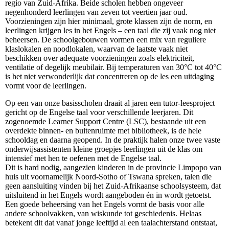
regio van Zuid-Afrika. Beide scholen hebben ongeveer
negenhonderd leerlingen van zeven tot veertien jaar oud.
Voorzieningen zijn hier minimaal, grote klassen zijn de norm, en
leerlingen krijgen les in het Engels – een taal die zij vaak nog niet
beheersen. De schoolgebouwen vormen een mix van reguliere
klaslokalen en noodlokalen, waarvan de laatste vaak niet
beschikken over adequate voorzieningen zoals elektriciteit,
ventilatie of degelijk meubilair. Bij temperaturen van 30°C tot 40°C
is het niet verwonderlijk dat concentreren op de les een uitdaging
vormt voor de leerlingen.
Op een van onze basisscholen draait al jaren een tutor-leesproject
gericht op de Engelse taal voor verschillende leerjaren. Dit
zogenoemde Learner Support Centre (LSC), bestaande uit een
overdekte binnen- en buitenruimte met bibliotheek, is de hele
schooldag en daarna geopend. In de praktijk halen onze twee vaste
onderwijsassistenten kleine groepjes leerlingen uit de klas om
intensief met hen te oefenen met de Engelse taal.
Dit is hard nodig, aangezien kinderen in de provincie Limpopo van
huis uit voornamelijk Noord-Sotho of Tswana spreken, talen die
geen aansluiting vinden bij het Zuid-Afrikaanse schoolsysteem, dat
uitsluitend in het Engels wordt aangeboden én in wordt getoetst.
Een goede beheersing van het Engels vormt de basis voor alle
andere schoolvakken, van wiskunde tot geschiedenis. Helaas
betekent dit dat vanaf jonge leeftijd al een taalachterstand ontstaat,