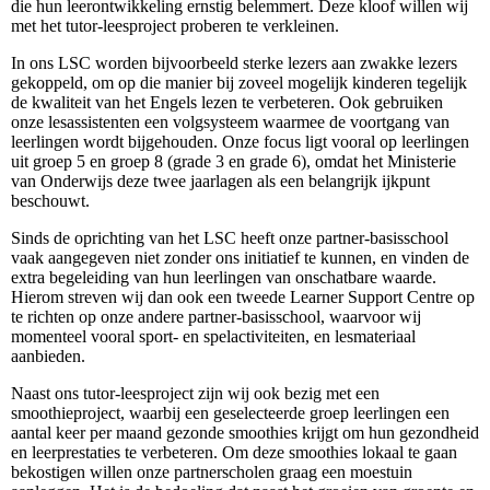
die hun leerontwikkeling ernstig belemmert. Deze kloof willen wij
met het tutor-leesproject proberen te verkleinen.
In ons LSC worden bijvoorbeeld sterke lezers aan zwakke lezers
gekoppeld, om op die manier bij zoveel mogelijk kinderen tegelijk
de kwaliteit van het Engels lezen te verbeteren. Ook gebruiken
onze lesassistenten een volgsysteem waarmee de voortgang van
leerlingen wordt bijgehouden. Onze focus ligt vooral op leerlingen
uit groep 5 en groep 8 (grade 3 en grade 6), omdat het Ministerie
van Onderwijs deze twee jaarlagen als een belangrijk ijkpunt
beschouwt.
Sinds de oprichting van het LSC heeft onze partner-basisschool
vaak aangegeven niet zonder ons initiatief te kunnen, en vinden de
extra begeleiding van hun leerlingen van onschatbare waarde.
Hierom streven wij dan ook een tweede Learner Support Centre op
te richten op onze andere partner-basisschool, waarvoor wij
momenteel vooral sport- en spelactiviteiten, en lesmateriaal
aanbieden.
Naast ons tutor-leesproject zijn wij ook bezig met een
smoothieproject, waarbij een geselecteerde groep leerlingen een
aantal keer per maand gezonde smoothies krijgt om hun gezondheid
en leerprestaties te verbeteren. Om deze smoothies lokaal te gaan
bekostigen willen onze partnerscholen graag een moestuin