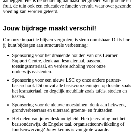
aanleggen. Het is de bedoeling dat naast het groeien van groente en
fruit, de tuin ook een educatieve functie vervult, waar over gezonde
voeding kan worden geleerd.
Jouw bijdrage maakt verschil!
Om onze impact te blijven vergroten, is steun onmisbaar. Dit is hoe
jij kunt bijdragen aan structurele verbetering:
Sponsoring voor het draaiende houden van ons Learner
Support Centre, denk aan lesmateriaal, passend
toetsingsmateriaal, en verdere scholing voor onze
onderwijsassistenten.
Sponsoring voor een nieuw LSC op onze andere partner-
basisschool. Dit omvat alle basisvoorzieningen op locatie zoals
het lesmateriaal, en degelijk meubilair zoals tafels, stoelen en
kasten.
Sponsoring voor de nieuwe moestuinen, denk aan hekwerk,
grondverbeteraars en uiteraard groente- en fruitzaden.
Het delen van jouw deskundigheid. Heb je ervaring met het
basisonderwijs, de Engelse taal, organisatieontwikkeling of
fondsenwerving? Jouw kennis is van grote waarde.